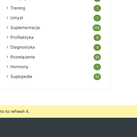
Trening
1
Umysł
1
Suplementacja
116
Profilaktyka
6
Diagnostyka
4
Rozwiązania
32
Hormony
1
Suplopedia
10
o to refresh it.