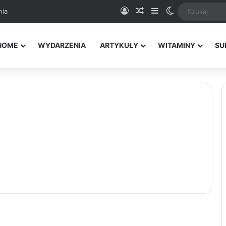
Logowanie
Random Article
Sidebar
Switch skin
nia
HOME
WYDARZENIA
ARTYKUŁY
WITAMINY
SU