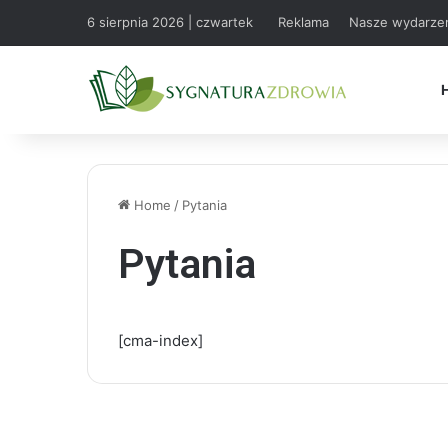
6 sierpnia 2026 | czwartek
Reklama
Nasze wydarze
Home
/
Pytania
Pytania
[cma-index]