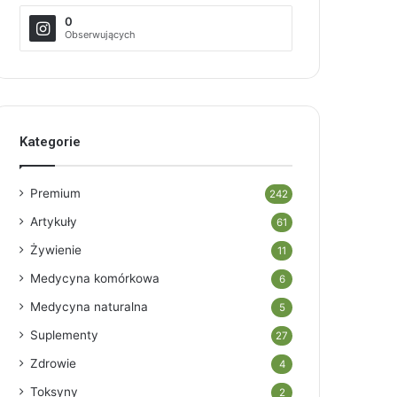
0
Obserwujących
Kategorie
Premium
242
Artykuły
61
Żywienie
11
Medycyna komórkowa
6
Medycyna naturalna
5
Suplementy
27
Zdrowie
4
Toksyny
2