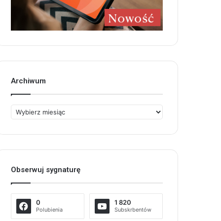
Archiwum
Archiwum
Obserwuj sygnaturę
0
1 820
Polubienia
Subskrbentów