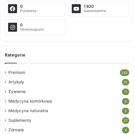
0
1 820
Polubienia
Subskrbentów
0
Obserwujących
Kategorie
Premium
242
Artykuły
61
Żywienie
11
Medycyna komórkowa
6
Medycyna naturalna
5
Suplementy
27
Zdrowie
4