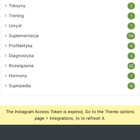
Toksyny
2
Trening
1
Umysł
1
Suplementacja
116
Profilaktyka
6
Diagnostyka
4
Rozwiązania
32
Hormony
1
Suplopedia
10
The Instagram Access Token is expired, Go to the Theme options
page > Integrations, to to refresh it.