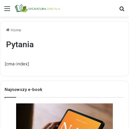
Menu
S
Home
Pytania
[cma-index]
Najnowszy e-book