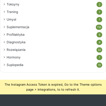
Toksyny
2
Trening
1
Umysł
1
Suplementacja
116
Profilaktyka
6
Diagnostyka
4
Rozwiązania
32
Hormony
1
Suplopedia
10
The Instagram Access Token is expired, Go to the Theme options
page > Integrations, to to refresh it.