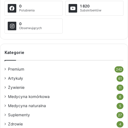
0
1 820
Polubienia
Subskrbentów
0
Obserwujących
Kategorie
Premium
242
Artykuły
61
Żywienie
11
Medycyna komórkowa
6
Medycyna naturalna
5
Suplementy
27
Zdrowie
4