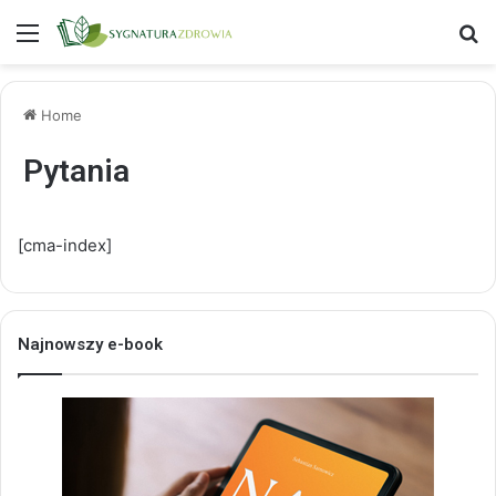
Menu
S
Home
Pytania
[cma-index]
Najnowszy e-book