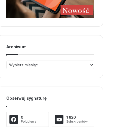
Archiwum
Archiwum
Obserwuj sygnaturę
0
1 820
Polubienia
Subskrbentów