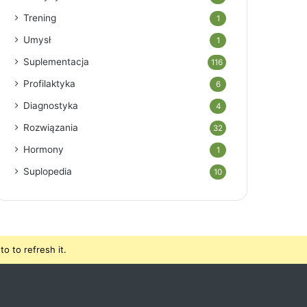
Trening
1
Umysł
1
Suplementacja
116
Profilaktyka
6
Diagnostyka
4
Rozwiązania
32
Hormony
1
Suplopedia
10
o to refresh it.