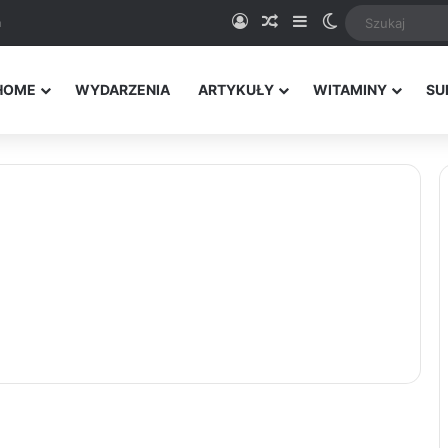
Logowanie
Random Article
Sidebar
Switch skin
a
HOME
WYDARZENIA
ARTYKUŁY
WITAMINY
SU