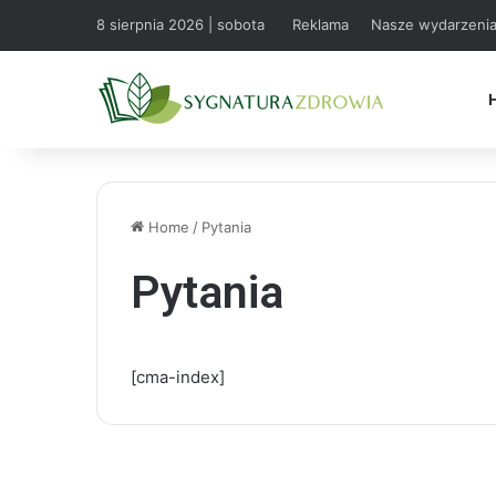
8 sierpnia 2026 | sobota
Reklama
Nasze wydarzeni
Home
/
Pytania
Pytania
[cma-index]