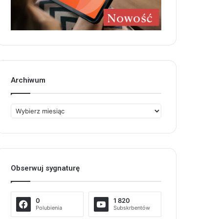
Archiwum
Archiwum
Obserwuj sygnaturę
0
1 820
Polubienia
Subskrbentów