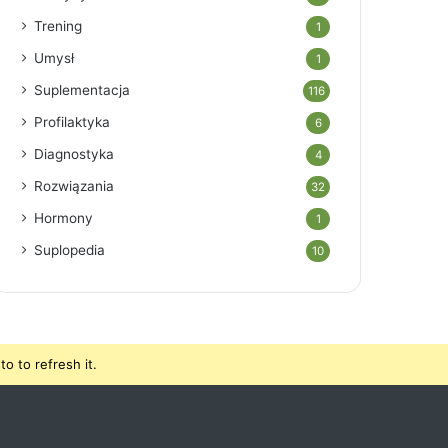
Trening
1
Umysł
1
Suplementacja
116
Profilaktyka
6
Diagnostyka
4
Rozwiązania
32
Hormony
1
Suplopedia
10
o to refresh it.