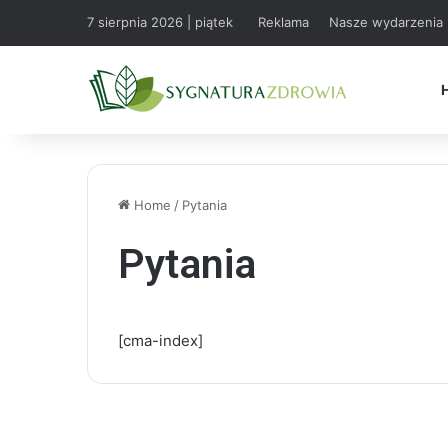
7 sierpnia 2026 | piątek
Reklama
Nasze wydarzenia
Home
/
Pytania
Pytania
[cma-index]