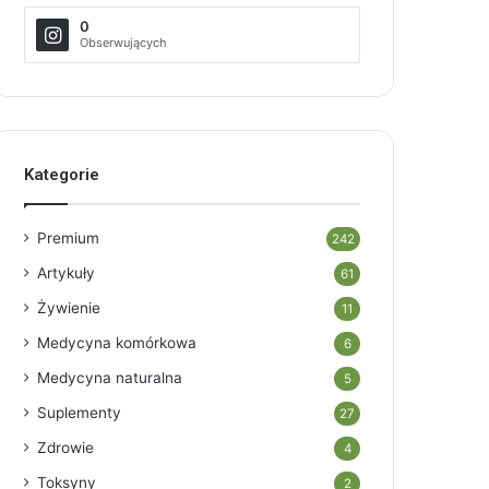
0
Obserwujących
Kategorie
Premium
242
Artykuły
61
Żywienie
11
Medycyna komórkowa
6
Medycyna naturalna
5
Suplementy
27
Zdrowie
4
Toksyny
2