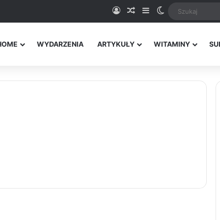
Logowanie
Random Article
Sidebar
Switch skin
HOME
WYDARZENIA
ARTYKUŁY
WITAMINY
SU