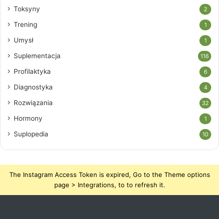
Toksyny
2
Trening
1
Umysł
1
Suplementacja
116
Profilaktyka
6
Diagnostyka
4
Rozwiązania
32
Hormony
1
Suplopedia
10
The Instagram Access Token is expired, Go to the Theme options
page > Integrations, to to refresh it.