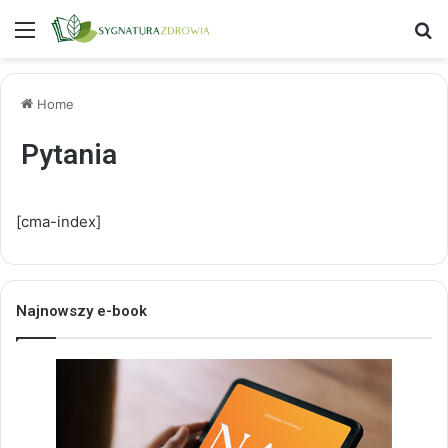
Menu
S
Home
Pytania
[cma-index]
Najnowszy e-book