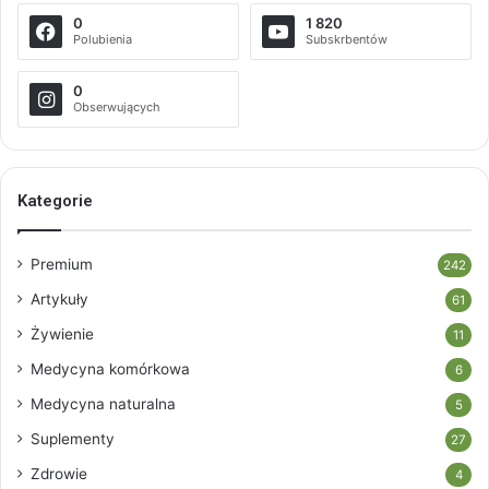
0
1 820
Polubienia
Subskrbentów
0
Obserwujących
Kategorie
Premium
242
Artykuły
61
Żywienie
11
Medycyna komórkowa
6
Medycyna naturalna
5
Suplementy
27
Zdrowie
4