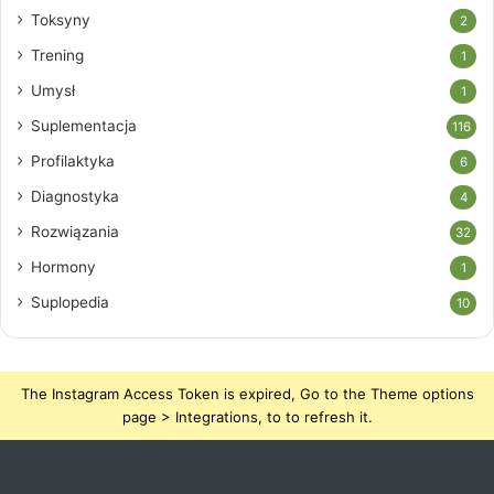
Toksyny
2
Trening
1
Umysł
1
Suplementacja
116
Profilaktyka
6
Diagnostyka
4
Rozwiązania
32
Hormony
1
Suplopedia
10
The Instagram Access Token is expired, Go to the Theme options
page > Integrations, to to refresh it.