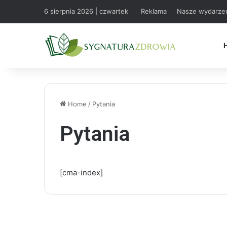
6 sierpnia 2026 | czwartek
Reklama
Nasze wydarze
Home
/
Pytania
Pytania
[cma-index]