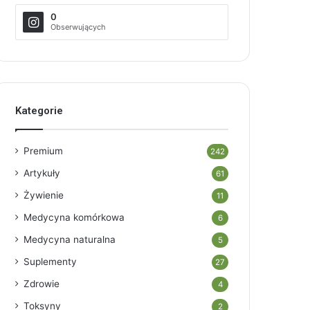
0
Obserwujących
Kategorie
Premium
242
Artykuły
61
Żywienie
11
Medycyna komórkowa
6
Medycyna naturalna
5
Suplementy
27
Zdrowie
4
Toksyny
2