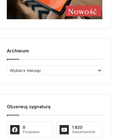
Archiwum
Archiwum
Obserwuj sygnaturę
0
1 820
Polubienia
Subskrbentów