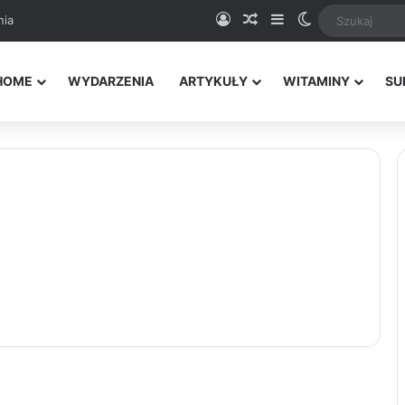
Logowanie
Random Article
Sidebar
Switch skin
nia
HOME
WYDARZENIA
ARTYKUŁY
WITAMINY
SU