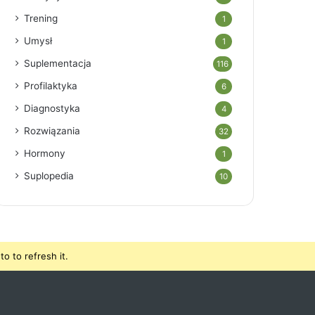
Trening
1
Umysł
1
Suplementacja
116
Profilaktyka
6
Diagnostyka
4
Rozwiązania
32
Hormony
1
Suplopedia
10
o to refresh it.