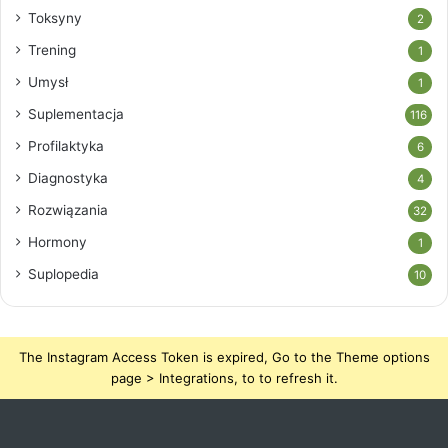
Toksyny
2
Trening
1
Umysł
1
Suplementacja
116
Profilaktyka
6
Diagnostyka
4
Rozwiązania
32
Hormony
1
Suplopedia
10
The Instagram Access Token is expired, Go to the Theme options
page > Integrations, to to refresh it.