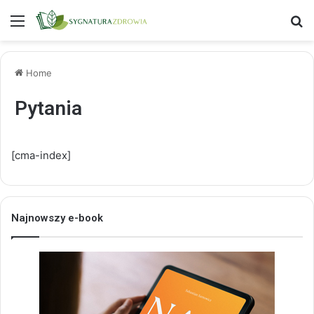
Menu
S
Home
Pytania
[cma-index]
Najnowszy e-book