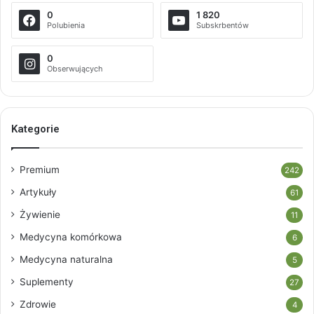
0
1 820
Polubienia
Subskrbentów
0
Obserwujących
Kategorie
Premium
242
Artykuły
61
Żywienie
11
Medycyna komórkowa
6
Medycyna naturalna
5
Suplementy
27
Zdrowie
4