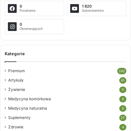
0
1 820
Polubienia
Subskrbentów
0
Obserwujących
Kategorie
Premium
242
Artykuły
61
Żywienie
11
Medycyna komórkowa
6
Medycyna naturalna
5
Suplementy
27
Zdrowie
4