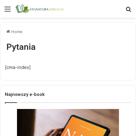
Menu
S
Home
Pytania
[cma-index]
Najnowszy e-book