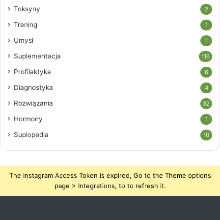
Toksyny
2
Trening
1
Umysł
1
Suplementacja
116
Profilaktyka
6
Diagnostyka
4
Rozwiązania
32
Hormony
1
Suplopedia
10
The Instagram Access Token is expired, Go to the Theme options
page > Integrations, to to refresh it.