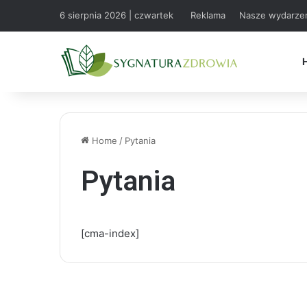
6 sierpnia 2026 | czwartek
Reklama
Nasze wydarze
Home
/
Pytania
Pytania
[cma-index]