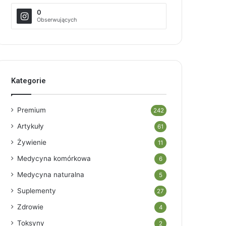
0
Obserwujących
Kategorie
Premium
242
Artykuły
61
Żywienie
11
Medycyna komórkowa
6
Medycyna naturalna
5
Suplementy
27
Zdrowie
4
Toksyny
2