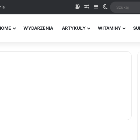
Logowanie
Random Article
Sidebar
Switch skin
nia
HOME
WYDARZENIA
ARTYKUŁY
WITAMINY
SU