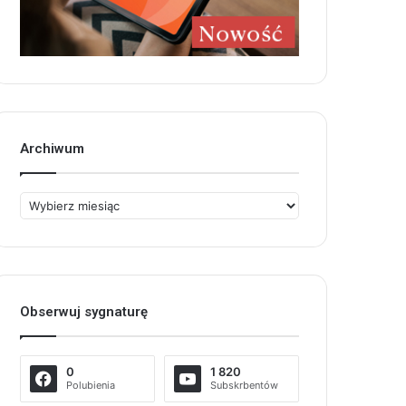
Archiwum
Archiwum
Obserwuj sygnaturę
0
1 820
Polubienia
Subskrbentów