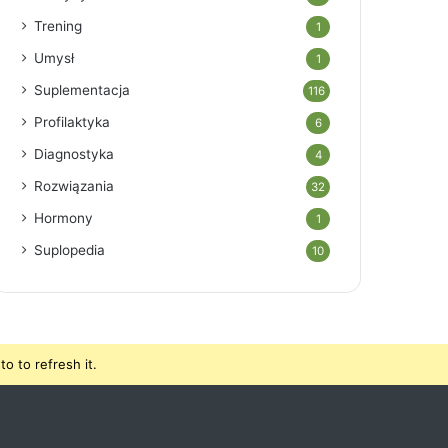
Trening
1
Umysł
1
Suplementacja
116
Profilaktyka
6
Diagnostyka
4
Rozwiązania
32
Hormony
1
Suplopedia
10
o to refresh it.