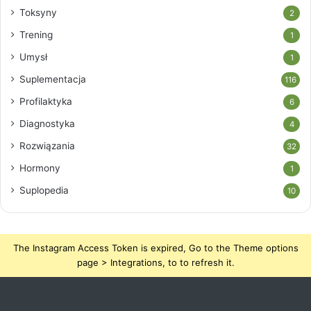
Toksyny
2
Trening
1
Umysł
1
Suplementacja
116
Profilaktyka
6
Diagnostyka
4
Rozwiązania
32
Hormony
1
Suplopedia
10
The Instagram Access Token is expired, Go to the Theme options
page > Integrations, to to refresh it.