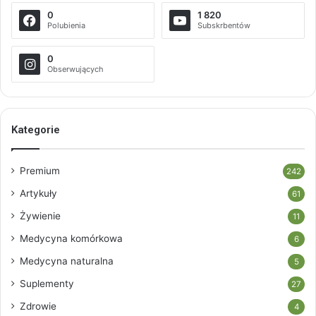
0
1 820
Polubienia
Subskrbentów
0
Obserwujących
Kategorie
Premium
242
Artykuły
61
Żywienie
11
Medycyna komórkowa
6
Medycyna naturalna
5
Suplementy
27
Zdrowie
4