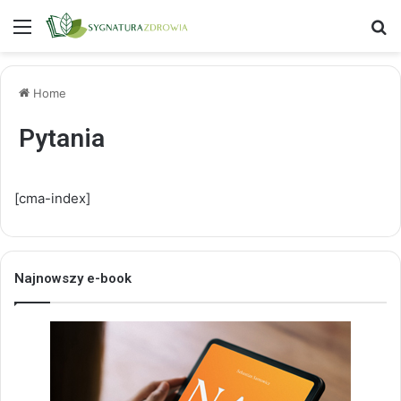
Menu
S
Home
Pytania
[cma-index]
Najnowszy e-book