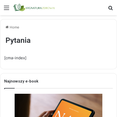
Menu
S
Home
Pytania
[cma-index]
Najnowszy e-book