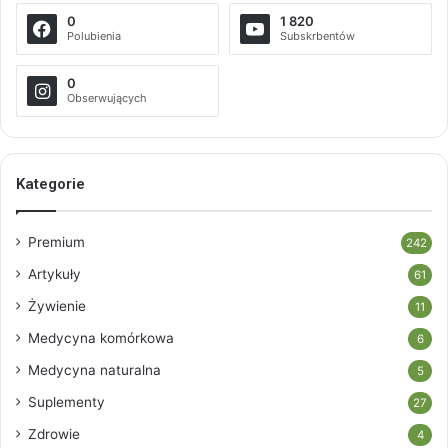
0
1 820
Polubienia
Subskrbentów
0
Obserwujących
Kategorie
Premium
242
Artykuły
61
Żywienie
11
Medycyna komórkowa
6
Medycyna naturalna
5
Suplementy
27
Zdrowie
4