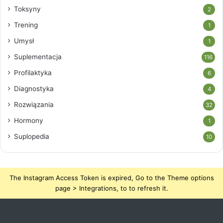
Toksyny
2
Trening
1
Umysł
1
Suplementacja
116
Profilaktyka
6
Diagnostyka
4
Rozwiązania
32
Hormony
1
Suplopedia
10
The Instagram Access Token is expired, Go to the Theme options
page > Integrations, to to refresh it.