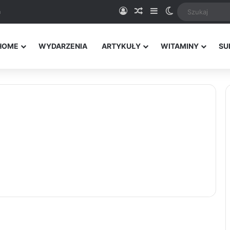
Logowanie
Random Article
Sidebar
Switch skin
a
HOME
WYDARZENIA
ARTYKUŁY
WITAMINY
SU