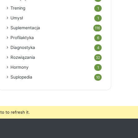
Trening
1
Umysł
1
Suplementacja
116
Profilaktyka
6
Diagnostyka
4
Rozwiązania
32
Hormony
1
Suplopedia
10
o to refresh it.