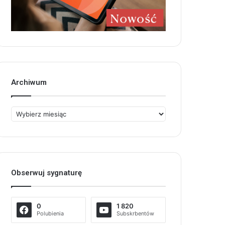
Archiwum
Archiwum
Obserwuj sygnaturę
0
1 820
Polubienia
Subskrbentów