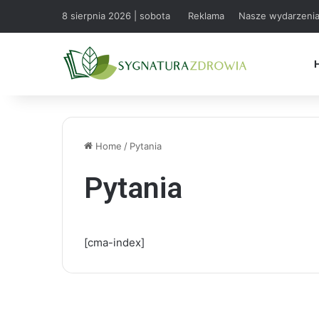
8 sierpnia 2026 | sobota
Reklama
Nasze wydarzeni
Home
/
Pytania
Pytania
[cma-index]