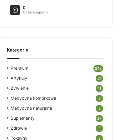
0
Obserwujących
Kategorie
Premium
242
Artykuły
61
Żywienie
11
Medycyna komórkowa
6
Medycyna naturalna
5
Suplementy
27
Zdrowie
4
Toksyny
2