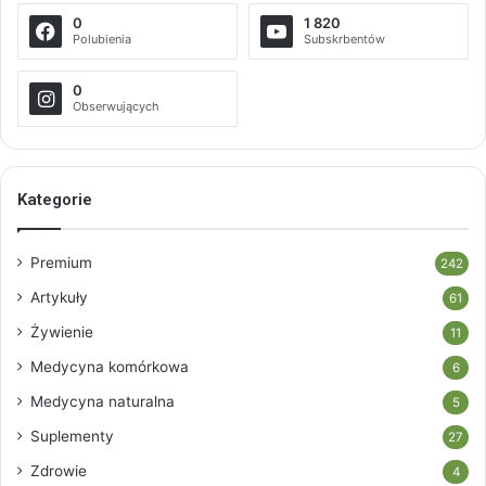
0
1 820
Polubienia
Subskrbentów
0
Obserwujących
Kategorie
Premium
242
Artykuły
61
Żywienie
11
Medycyna komórkowa
6
Medycyna naturalna
5
Suplementy
27
Zdrowie
4