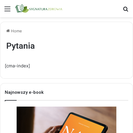
Menu
S
Home
Pytania
[cma-index]
Najnowszy e-book