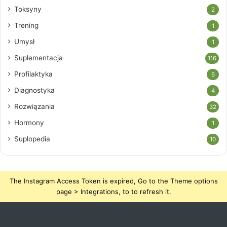
Toksyny
2
Trening
1
Umysł
1
Suplementacja
116
Profilaktyka
6
Diagnostyka
4
Rozwiązania
32
Hormony
1
Suplopedia
10
The Instagram Access Token is expired, Go to the Theme options
page > Integrations, to to refresh it.