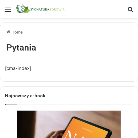
Menu
S
Home
Pytania
[cma-index]
Najnowszy e-book