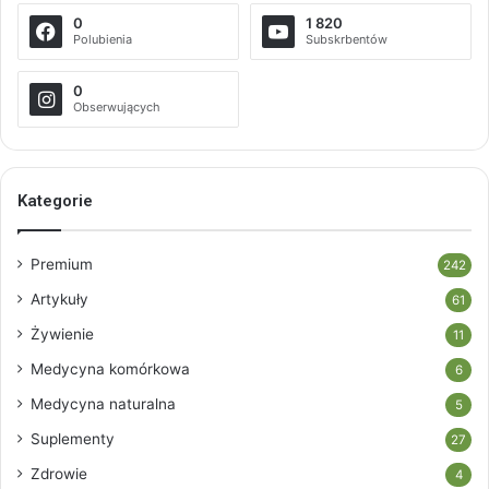
0
1 820
Polubienia
Subskrbentów
0
Obserwujących
Kategorie
Premium
242
Artykuły
61
Żywienie
11
Medycyna komórkowa
6
Medycyna naturalna
5
Suplementy
27
Zdrowie
4