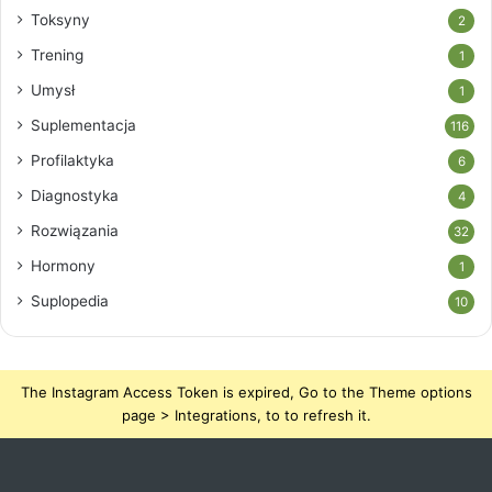
Toksyny
2
Trening
1
Umysł
1
Suplementacja
116
Profilaktyka
6
Diagnostyka
4
Rozwiązania
32
Hormony
1
Suplopedia
10
The Instagram Access Token is expired, Go to the Theme options
page > Integrations, to to refresh it.