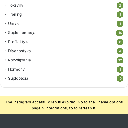
Toksyny
2
Trening
1
Umysł
1
Suplementacja
116
Profilaktyka
6
Diagnostyka
4
Rozwiązania
32
Hormony
1
Suplopedia
10
The Instagram Access Token is expired, Go to the Theme options
page > Integrations, to to refresh it.