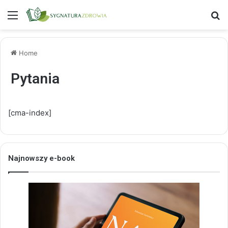
Menu
S
Home
Pytania
[cma-index]
Najnowszy e-book