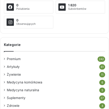
0
1 820
Polubienia
Subskrbentów
0
Obserwujących
Kategorie
Premium
242
Artykuły
61
Żywienie
11
Medycyna komórkowa
6
Medycyna naturalna
5
Suplementy
27
Zdrowie
4