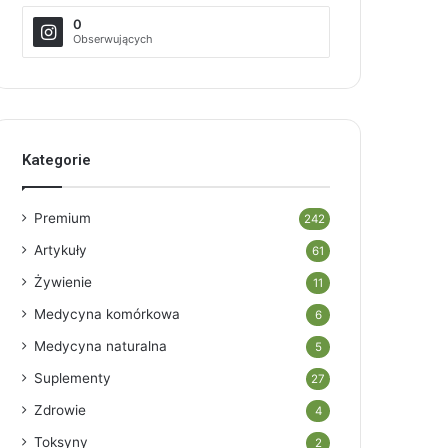
0
Obserwujących
Kategorie
Premium
242
Artykuły
61
Żywienie
11
Medycyna komórkowa
6
Medycyna naturalna
5
Suplementy
27
Zdrowie
4
Toksyny
2