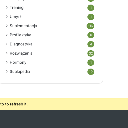
Trening
1
Umysł
1
Suplementacja
116
Profilaktyka
6
Diagnostyka
4
Rozwiązania
32
Hormony
1
Suplopedia
10
o to refresh it.