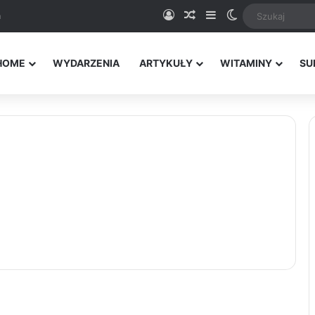
Logowanie
Random Article
Sidebar
Switch skin
a
HOME
WYDARZENIA
ARTYKUŁY
WITAMINY
SU