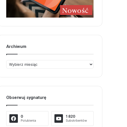
Archiwum
Archiwum
Obserwuj sygnaturę
0
1 820
Polubienia
Subskrbentów