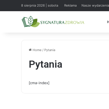
8 sierpnia 2026 | sobota
Reklama
Nasze wydarzeni
Home
/
Pytania
Pytania
[cma-index]