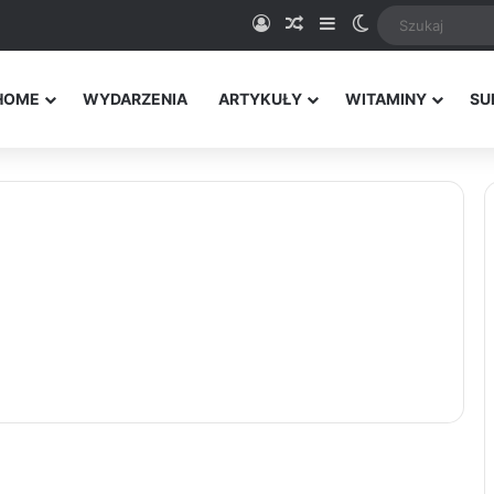
Logowanie
Random Article
Sidebar
Switch skin
HOME
WYDARZENIA
ARTYKUŁY
WITAMINY
SU