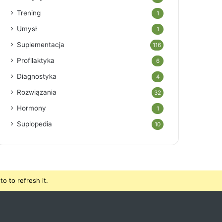
Trening
1
Umysł
1
Suplementacja
116
Profilaktyka
6
Diagnostyka
4
Rozwiązania
32
Hormony
1
Suplopedia
10
o to refresh it.