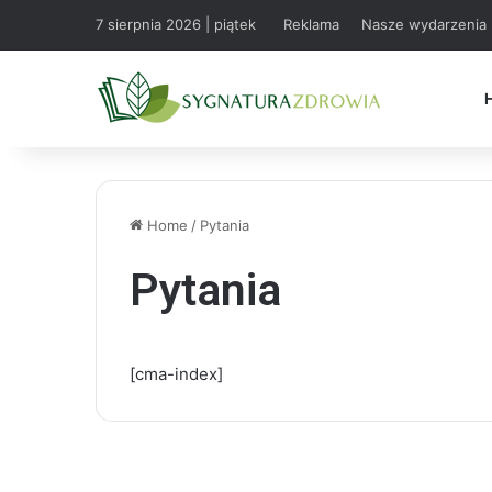
7 sierpnia 2026 | piątek
Reklama
Nasze wydarzenia
Home
/
Pytania
Pytania
[cma-index]