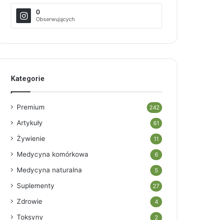
0
Obserwujących
Kategorie
Premium
242
Artykuły
61
Żywienie
11
Medycyna komórkowa
6
Medycyna naturalna
5
Suplementy
27
Zdrowie
4
Toksyny
2