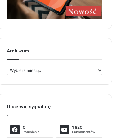
Archiwum
Archiwum
Obserwuj sygnaturę
0
1 820
Polubienia
Subskrbentów