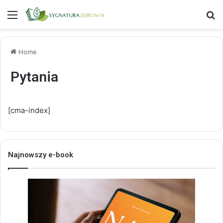
Menu
S
Home
Pytania
[cma-index]
Najnowszy e-book