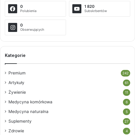
0
1 820
Polubienia
Subskrbentów
0
Obserwujących
Kategorie
Premium
242
Artykuły
61
Żywienie
11
Medycyna komórkowa
6
Medycyna naturalna
5
Suplementy
27
Zdrowie
4