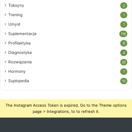
Toksyny
2
Trening
1
Umysł
1
Suplementacja
116
Profilaktyka
6
Diagnostyka
4
Rozwiązania
32
Hormony
1
Suplopedia
10
The Instagram Access Token is expired, Go to the Theme options
page > Integrations, to to refresh it.