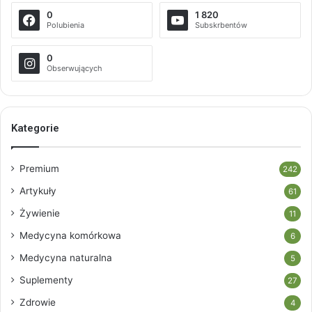
0
1 820
Polubienia
Subskrbentów
0
Obserwujących
Kategorie
Premium
242
Artykuły
61
Żywienie
11
Medycyna komórkowa
6
Medycyna naturalna
5
Suplementy
27
Zdrowie
4