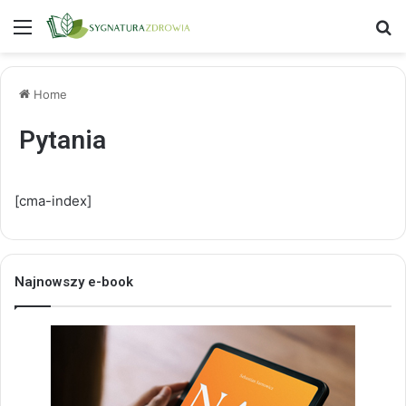
Menu
S
Home
Pytania
[cma-index]
Najnowszy e-book