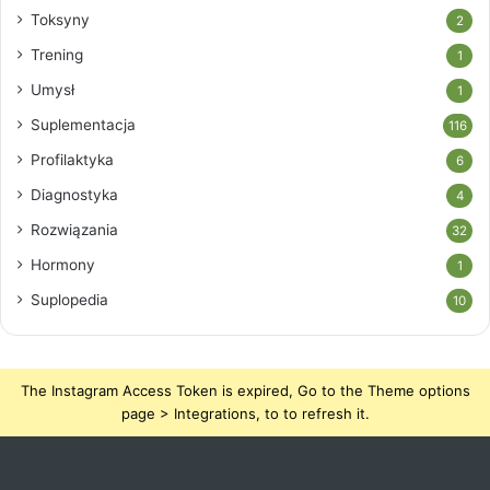
Toksyny
2
Trening
1
Umysł
1
Suplementacja
116
Profilaktyka
6
Diagnostyka
4
Rozwiązania
32
Hormony
1
Suplopedia
10
The Instagram Access Token is expired, Go to the Theme options
page > Integrations, to to refresh it.