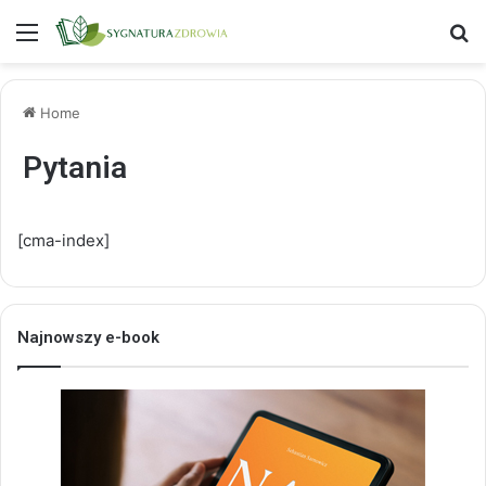
Menu
S
Home
Pytania
[cma-index]
Najnowszy e-book