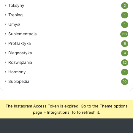
Toksyny
2
Trening
1
Umysł
1
Suplementacja
116
Profilaktyka
6
Diagnostyka
4
Rozwiązania
32
Hormony
1
Suplopedia
10
The Instagram Access Token is expired, Go to the Theme options
page > Integrations, to to refresh it.