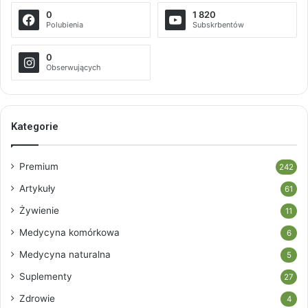
0
1 820
Polubienia
Subskrbentów
0
Obserwujących
Kategorie
Premium
242
Artykuły
61
Żywienie
11
Medycyna komórkowa
6
Medycyna naturalna
5
Suplementy
27
Zdrowie
4