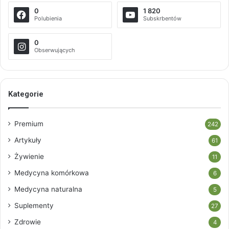
0
1 820
Polubienia
Subskrbentów
0
Obserwujących
Kategorie
Premium
242
Artykuły
61
Żywienie
11
Medycyna komórkowa
6
Medycyna naturalna
5
Suplementy
27
Zdrowie
4