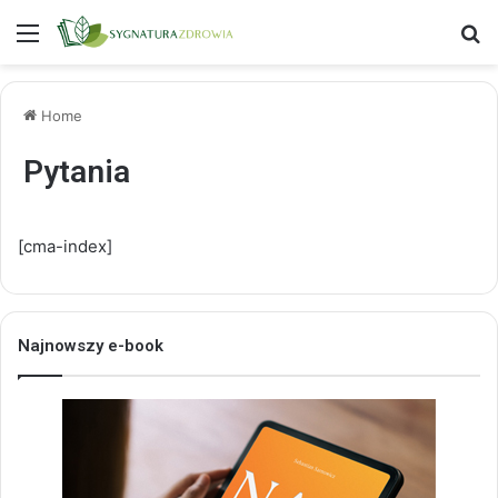
Menu
S
Home
Pytania
[cma-index]
Najnowszy e-book