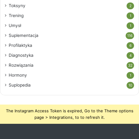
Toksyny
2
Trening
1
Umysł
1
Suplementacja
116
Profilaktyka
6
Diagnostyka
4
Rozwiązania
32
Hormony
1
Suplopedia
10
The Instagram Access Token is expired, Go to the Theme options
page > Integrations, to to refresh it.