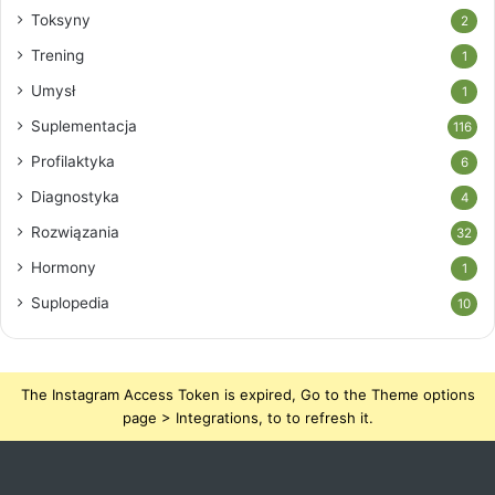
Toksyny
2
Trening
1
Umysł
1
Suplementacja
116
Profilaktyka
6
Diagnostyka
4
Rozwiązania
32
Hormony
1
Suplopedia
10
The Instagram Access Token is expired, Go to the Theme options
page > Integrations, to to refresh it.