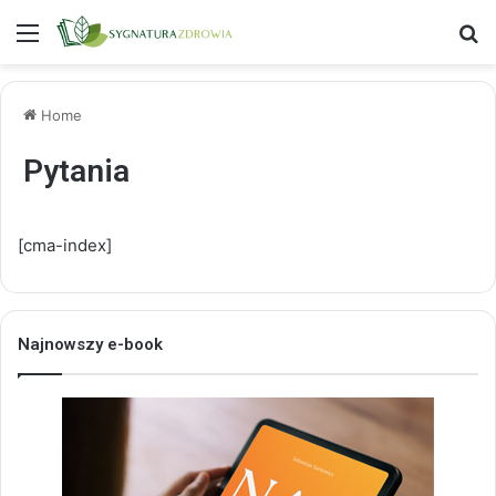
Menu
S
Home
Pytania
[cma-index]
Najnowszy e-book