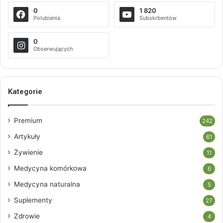
0
1 820
Polubienia
Subskrbentów
0
Obserwujących
Kategorie
Premium
242
Artykuły
61
Żywienie
11
Medycyna komórkowa
6
Medycyna naturalna
5
Suplementy
27
Zdrowie
4