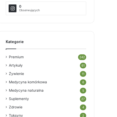
0
Obserwujących
Kategorie
Premium
242
Artykuły
61
Żywienie
11
Medycyna komórkowa
6
Medycyna naturalna
5
Suplementy
27
Zdrowie
4
Toksyny
2