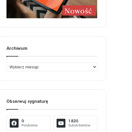
Archiwum
Archiwum
Obserwuj sygnaturę
0
1 820
Polubienia
Subskrbentów