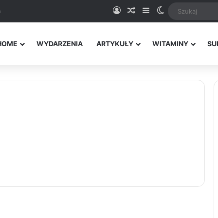
Logowanie
Random Article
Sidebar
Switch skin
a
HOME
WYDARZENIA
ARTYKUŁY
WITAMINY
SU