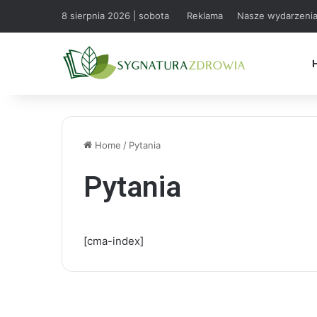
8 sierpnia 2026 | sobota
Reklama
Nasze wydarzeni
Home
/
Pytania
Pytania
[cma-index]