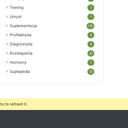
Trening
1
Umysł
1
Suplementacja
116
Profilaktyka
6
Diagnostyka
4
Rozwiązania
32
Hormony
1
Suplopedia
10
o to refresh it.