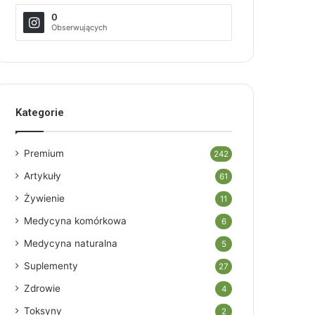
0
Obserwujących
Kategorie
Premium
242
Artykuły
61
Żywienie
11
Medycyna komórkowa
6
Medycyna naturalna
5
Suplementy
27
Zdrowie
4
Toksyny
2