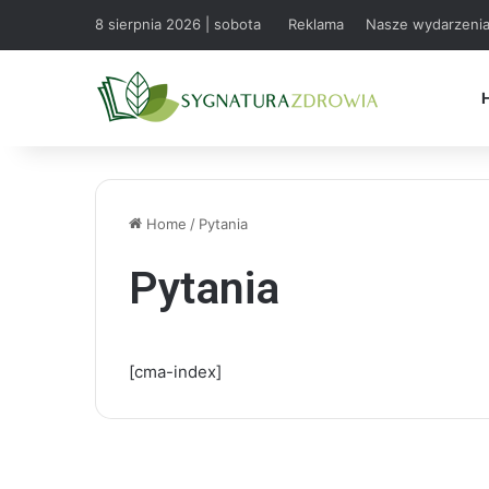
8 sierpnia 2026 | sobota
Reklama
Nasze wydarzeni
Home
/
Pytania
Pytania
[cma-index]