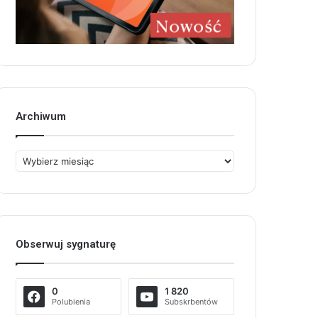
Archiwum
Archiwum
Obserwuj sygnaturę
0
1 820
Polubienia
Subskrbentów