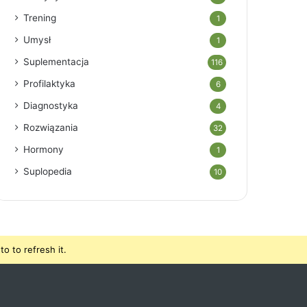
Trening
1
Umysł
1
Suplementacja
116
Profilaktyka
6
Diagnostyka
4
Rozwiązania
32
Hormony
1
Suplopedia
10
o to refresh it.