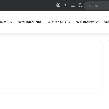
Logowanie
Random Article
Sidebar
Switch skin
a
HOME
WYDARZENIA
ARTYKUŁY
WITAMINY
SU