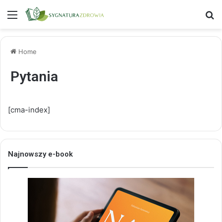
Menu
S
Home
Pytania
[cma-index]
Najnowszy e-book