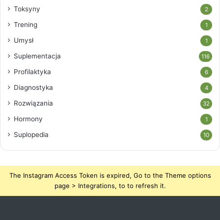
Toksyny
2
Trening
1
Umysł
1
Suplementacja
116
Profilaktyka
6
Diagnostyka
4
Rozwiązania
32
Hormony
1
Suplopedia
10
The Instagram Access Token is expired, Go to the Theme options
page > Integrations, to to refresh it.