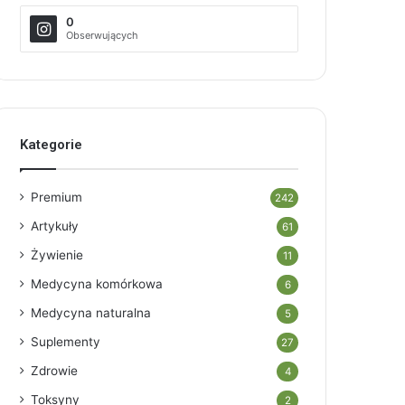
0
Obserwujących
Kategorie
Premium
242
Artykuły
61
Żywienie
11
Medycyna komórkowa
6
Medycyna naturalna
5
Suplementy
27
Zdrowie
4
Toksyny
2