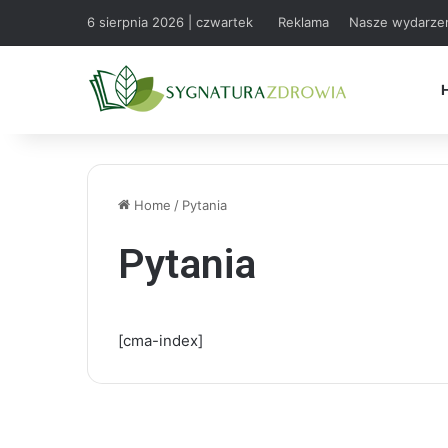
6 sierpnia 2026 | czwartek
Reklama
Nasze wydarze
Home
/
Pytania
Pytania
[cma-index]