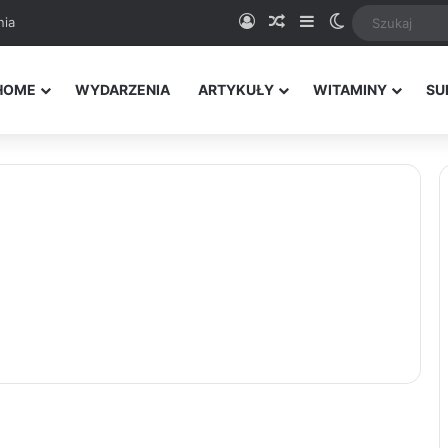
Logowanie
Random Article
Sidebar
Switch skin
nia
HOME
WYDARZENIA
ARTYKUŁY
WITAMINY
SU