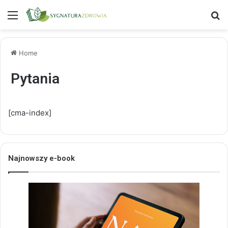
Menu
S
Home
Pytania
[cma-index]
Najnowszy e-book