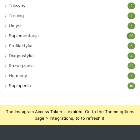
Toksyny
2
Trening
1
Umysł
1
Suplementacja
116
Profilaktyka
6
Diagnostyka
4
Rozwiązania
32
Hormony
1
Suplopedia
10
The Instagram Access Token is expired, Go to the Theme options
page > Integrations, to to refresh it.