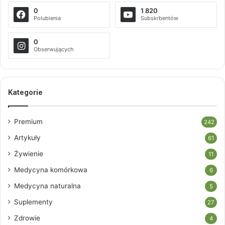
0
1 820
Polubienia
Subskrbentów
0
Obserwujących
Kategorie
Premium
242
Artykuły
61
Żywienie
11
Medycyna komórkowa
6
Medycyna naturalna
5
Suplementy
27
Zdrowie
4