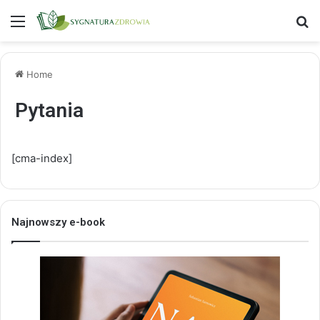
Menu
S
Home
Pytania
[cma-index]
Najnowszy e-book