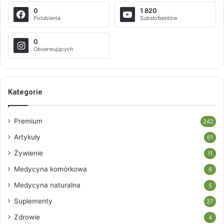
0
1 820
Polubienia
Subskrbentów
0
Obserwujących
Kategorie
Premium
242
Artykuły
61
Żywienie
11
Medycyna komórkowa
6
Medycyna naturalna
5
Suplementy
27
Zdrowie
4