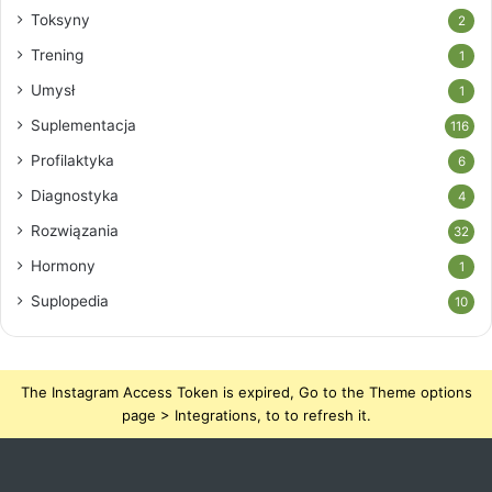
Toksyny
2
Trening
1
Umysł
1
Suplementacja
116
Profilaktyka
6
Diagnostyka
4
Rozwiązania
32
Hormony
1
Suplopedia
10
The Instagram Access Token is expired, Go to the Theme options
page > Integrations, to to refresh it.