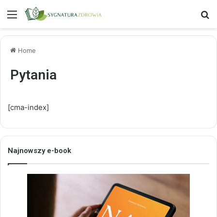
Menu
S
Home
Pytania
[cma-index]
Najnowszy e-book