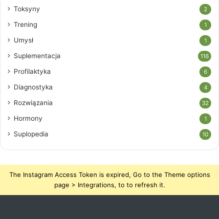
Toksyny
2
Trening
1
Umysł
1
Suplementacja
116
Profilaktyka
6
Diagnostyka
4
Rozwiązania
32
Hormony
1
Suplopedia
10
The Instagram Access Token is expired, Go to the Theme options
page > Integrations, to to refresh it.