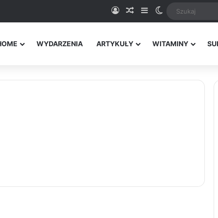
Logowanie
Random Article
Sidebar
Switch skin
HOME
WYDARZENIA
ARTYKUŁY
WITAMINY
SU