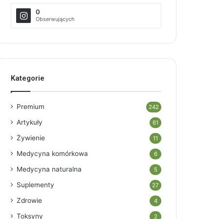
0
Obserwujących
Kategorie
Premium
242
Artykuły
61
Żywienie
11
Medycyna komórkowa
6
Medycyna naturalna
5
Suplementy
27
Zdrowie
4
Toksyny
2