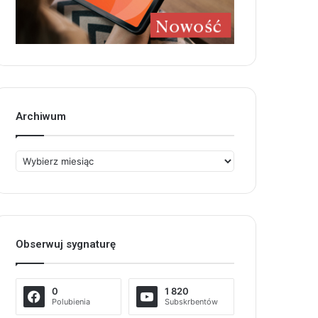
Archiwum
Archiwum
Obserwuj sygnaturę
0
1 820
Polubienia
Subskrbentów