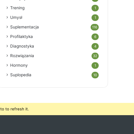
Trening
1
Umysł
1
Suplementacja
116
Profilaktyka
6
Diagnostyka
4
Rozwiązania
32
Hormony
1
Suplopedia
10
o to refresh it.