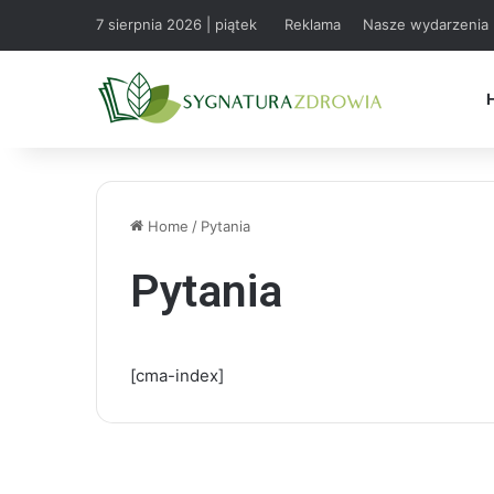
7 sierpnia 2026 | piątek
Reklama
Nasze wydarzenia
Home
/
Pytania
Pytania
[cma-index]