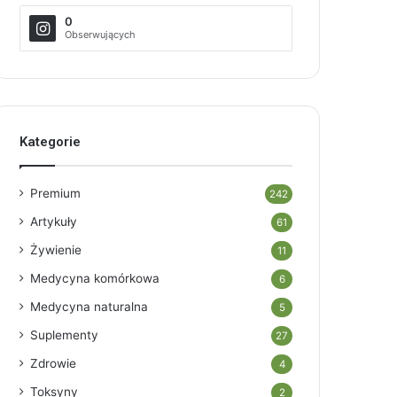
0
Obserwujących
Kategorie
Premium
242
Artykuły
61
Żywienie
11
Medycyna komórkowa
6
Medycyna naturalna
5
Suplementy
27
Zdrowie
4
Toksyny
2