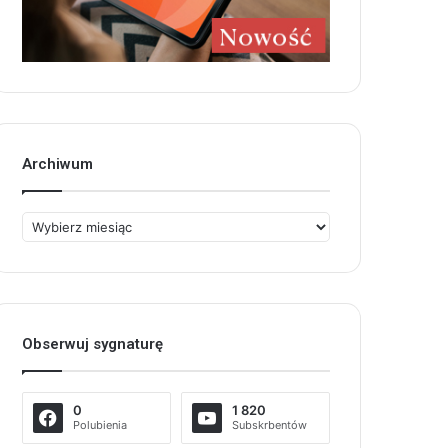
Archiwum
Archiwum
Obserwuj sygnaturę
0
1 820
Polubienia
Subskrbentów