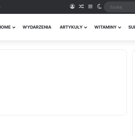
Logowanie
Random Article
Sidebar
Switch skin
a
HOME
WYDARZENIA
ARTYKUŁY
WITAMINY
SU