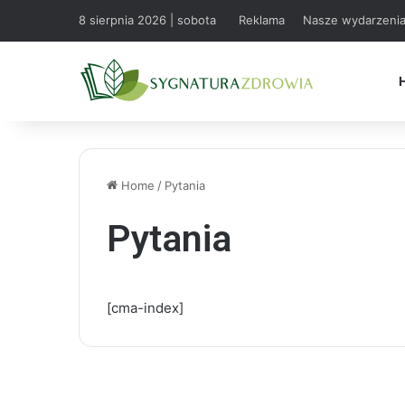
8 sierpnia 2026 | sobota
Reklama
Nasze wydarzeni
Home
/
Pytania
Pytania
[cma-index]