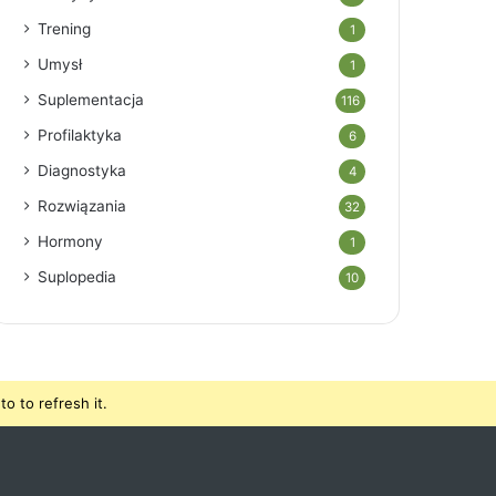
Trening
1
Umysł
1
Suplementacja
116
Profilaktyka
6
Diagnostyka
4
Rozwiązania
32
Hormony
1
Suplopedia
10
o to refresh it.