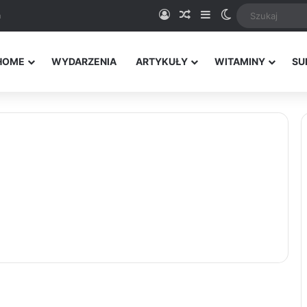
Logowanie
Random Article
Sidebar
Switch skin
a
HOME
WYDARZENIA
ARTYKUŁY
WITAMINY
SU