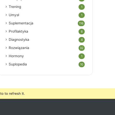
Trening
1
Umysł
1
Suplementacja
116
Profilaktyka
6
Diagnostyka
4
Rozwiązania
32
Hormony
1
Suplopedia
10
o to refresh it.