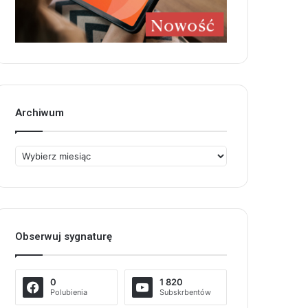
Archiwum
Archiwum
Obserwuj sygnaturę
0
1 820
Polubienia
Subskrbentów