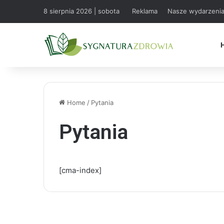
8 sierpnia 2026 | sobota
Reklama
Nasze wydarzeni
Home
/
Pytania
Pytania
[cma-index]