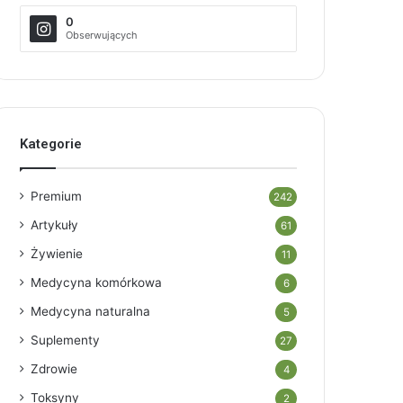
0
Obserwujących
Kategorie
Premium
242
Artykuły
61
Żywienie
11
Medycyna komórkowa
6
Medycyna naturalna
5
Suplementy
27
Zdrowie
4
Toksyny
2