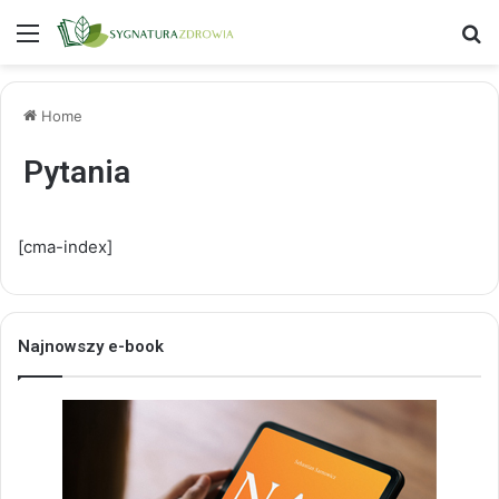
Menu
S
Home
Pytania
[cma-index]
Najnowszy e-book