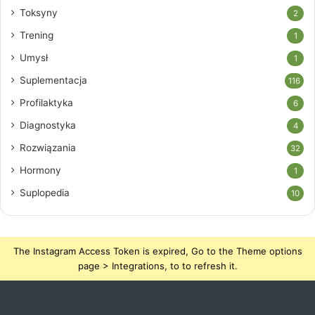
Toksyny
2
Trening
1
Umysł
1
Suplementacja
116
Profilaktyka
6
Diagnostyka
4
Rozwiązania
32
Hormony
1
Suplopedia
10
The Instagram Access Token is expired, Go to the Theme options
page > Integrations, to to refresh it.