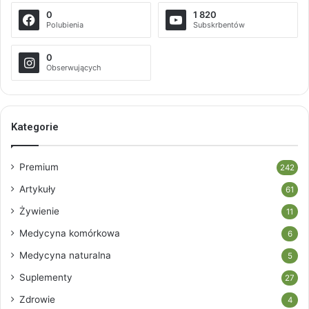
0
1 820
Polubienia
Subskrbentów
0
Obserwujących
Kategorie
Premium
242
Artykuły
61
Żywienie
11
Medycyna komórkowa
6
Medycyna naturalna
5
Suplementy
27
Zdrowie
4