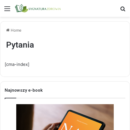
Menu
S
Home
Pytania
[cma-index]
Najnowszy e-book