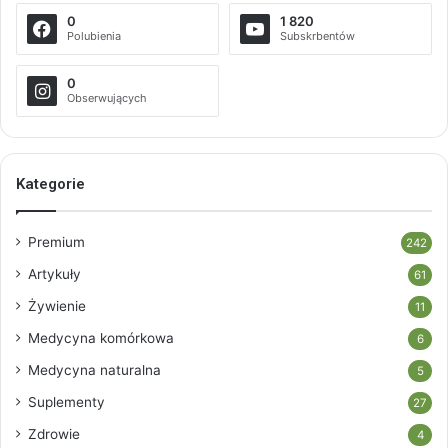
0
1 820
Polubienia
Subskrbentów
0
Obserwujących
Kategorie
Premium
242
Artykuły
61
Żywienie
11
Medycyna komórkowa
6
Medycyna naturalna
5
Suplementy
27
Zdrowie
4