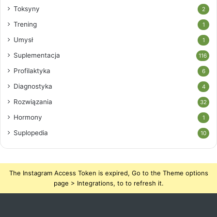
Toksyny
2
Trening
1
Umysł
1
Suplementacja
116
Profilaktyka
6
Diagnostyka
4
Rozwiązania
32
Hormony
1
Suplopedia
10
The Instagram Access Token is expired, Go to the Theme options
page > Integrations, to to refresh it.