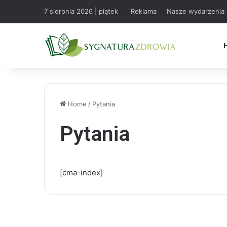
7 sierpnia 2026 | piątek
Reklama
Nasze wydarzenia
Home
/
Pytania
Pytania
[cma-index]