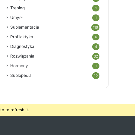
Trening
1
Umysł
1
Suplementacja
116
Profilaktyka
6
Diagnostyka
4
Rozwiązania
32
Hormony
1
Suplopedia
10
o to refresh it.