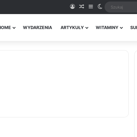
Logowanie
Random Article
Sidebar
Switch skin
HOME
WYDARZENIA
ARTYKUŁY
WITAMINY
SU