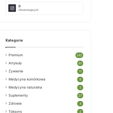
0
Obserwujących
Kategorie
Premium
242
Artykuły
61
Żywienie
11
Medycyna komórkowa
6
Medycyna naturalna
5
Suplementy
27
Zdrowie
4
Toksyny
2