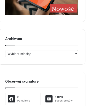
Archiwum
Archiwum
Obserwuj sygnaturę
0
1 820
Polubienia
Subskrbentów