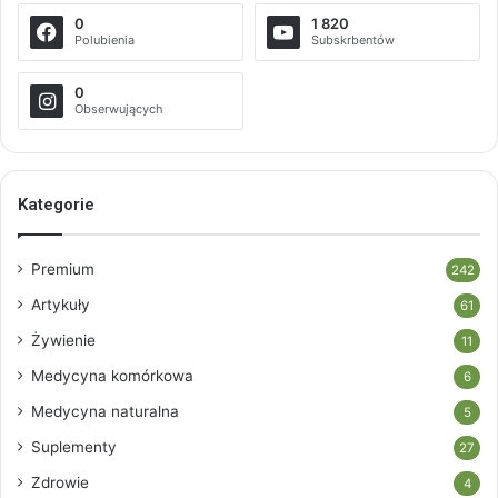
0
1 820
Polubienia
Subskrbentów
0
Obserwujących
Kategorie
Premium
242
Artykuły
61
Żywienie
11
Medycyna komórkowa
6
Medycyna naturalna
5
Suplementy
27
Zdrowie
4