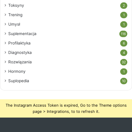
Toksyny
2
Trening
1
Umysł
1
Suplementacja
116
Profilaktyka
6
Diagnostyka
4
Rozwiązania
32
Hormony
1
Suplopedia
10
The Instagram Access Token is expired, Go to the Theme options
page > Integrations, to to refresh it.