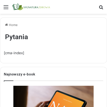
Menu
S
Home
Pytania
[cma-index]
Najnowszy e-book