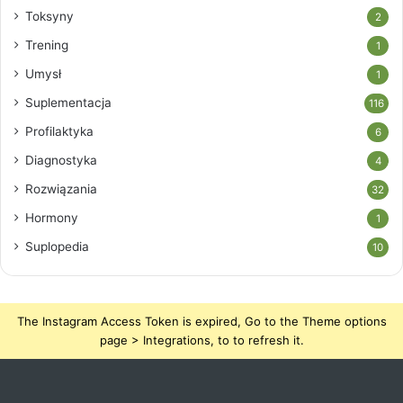
Toksyny
2
Trening
1
Umysł
1
Suplementacja
116
Profilaktyka
6
Diagnostyka
4
Rozwiązania
32
Hormony
1
Suplopedia
10
The Instagram Access Token is expired, Go to the Theme options
page > Integrations, to to refresh it.