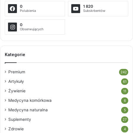
0
1 820
Polubienia
Subskrbentów
0
Obserwujących
Kategorie
Premium
242
Artykuły
61
Żywienie
11
Medycyna komórkowa
6
Medycyna naturalna
5
Suplementy
27
Zdrowie
4