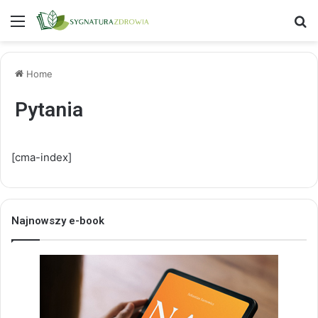
Menu
S
Home
Pytania
[cma-index]
Najnowszy e-book