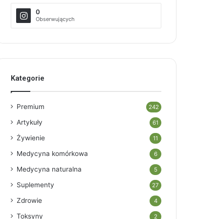
0
Obserwujących
Kategorie
Premium
242
Artykuły
61
Żywienie
11
Medycyna komórkowa
6
Medycyna naturalna
5
Suplementy
27
Zdrowie
4
Toksyny
2