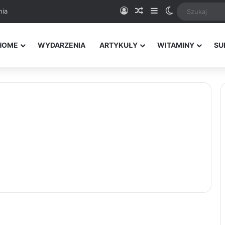
Logowanie
Random Article
Sidebar
Switch skin
nia
HOME
WYDARZENIA
ARTYKUŁY
WITAMINY
SU