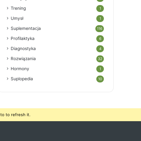
Trening
1
Umysł
1
Suplementacja
116
Profilaktyka
6
Diagnostyka
4
Rozwiązania
32
Hormony
1
Suplopedia
10
o to refresh it.