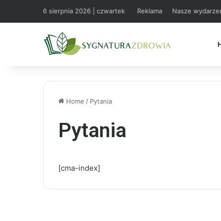
6 sierpnia 2026 | czwartek
Reklama
Nasze wydarze
Home
/
Pytania
Pytania
[cma-index]