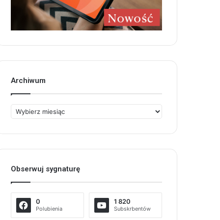
Archiwum
Archiwum
Obserwuj sygnaturę
0
1 820
Polubienia
Subskrbentów