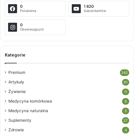
0
1 820
Polubienia
Subskrbentów
0
Obserwujących
Kategorie
Premium
242
Artykuły
61
Żywienie
11
Medycyna komórkowa
6
Medycyna naturalna
5
Suplementy
27
Zdrowie
4