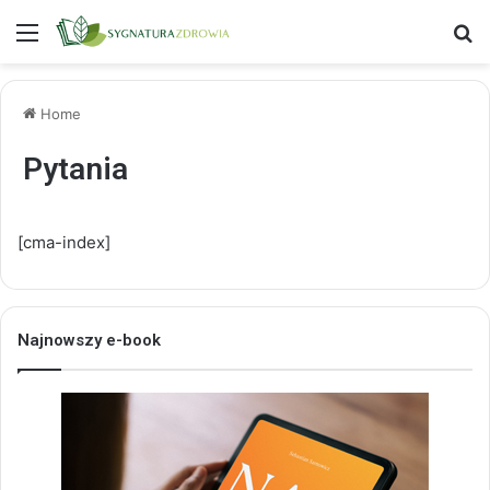
Menu
S
Home
Pytania
[cma-index]
Najnowszy e-book