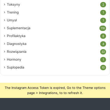
Toksyny
2
Trening
1
Umysł
1
Suplementacja
116
Profilaktyka
6
Diagnostyka
4
Rozwiązania
32
Hormony
1
Suplopedia
10
The Instagram Access Token is expired, Go to the Theme options
page > Integrations, to to refresh it.